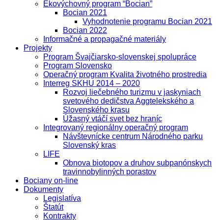
Ekovýchovný program “Bocian”
Bocian 2021
Vyhodnotenie programu Bocian 2021
Bocian 2022
Informačné a propagačné materiály
Projekty
Program Švajčiarsko-slovenskej spolupráce
Program Slovensko
Operačný program Kvalita životného prostredia
Interreg SKHU 2014 – 2020
Rozvoj liečebného turizmu v jaskyniach
svetového dedičstva Aggtelekského a
Slovenského krasu
Úžasný vtáčí svet bez hraníc
Integrovaný regionálny operačný program
Návštevnícke centrum Národného parku
Slovenský kras
LIFE
Obnova biotopov a druhov subpanónskych
travinnobylinných porastov
Bociany on-line
Dokumenty
Legislatíva
Štatút
Kontrakty