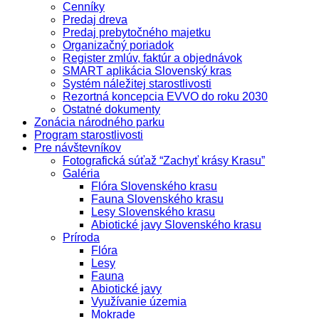
Cenníky
Predaj dreva
Predaj prebytočného majetku
Organizačný poriadok
Register zmlúv, faktúr a objednávok
SMART aplikácia Slovenský kras
Systém náležitej starostlivosti
Rezortná koncepcia EVVO do roku 2030
Ostatné dokumenty
Zonácia národného parku
Program starostlivosti
Pre návštevníkov
Fotografická súťaž “Zachyť krásy Krasu”
Galéria
Flóra Slovenského krasu
Fauna Slovenského krasu
Lesy Slovenského krasu
Abiotické javy Slovenského krasu
Príroda
Flóra
Lesy
Fauna
Abiotické javy
Využívanie územia
Mokrade