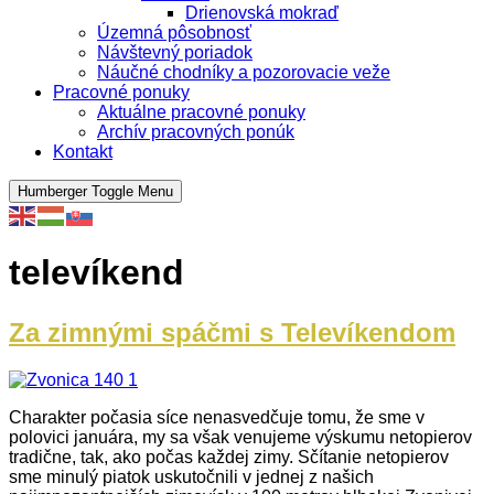
Drienovská mokraď
Územná pôsobnosť
Návštevný poriadok
Náučné chodníky a pozorovacie veže
Pracovné ponuky
Aktuálne pracovné ponuky
Archív pracovných ponúk
Kontakt
Humberger Toggle Menu
televíkend
Za zimnými spáčmi s Televíkendom
Charakter počasia síce nenasvedčuje tomu, že sme v
polovici januára, my sa však venujeme výskumu netopierov
tradične, tak, ako počas každej zimy. Sčítanie netopierov
sme minulý piatok uskutočnili v jednej z našich