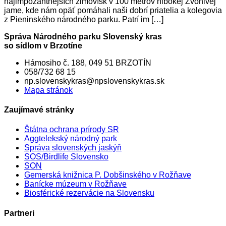
najimpozantnejších zimovísk v 100 metrov hlbokej Zvonivej
jame, kde nám opäť pomáhali naši dobrí priatelia a kolegovia
z Pieninského národného parku. Patrí im […]
Správa Národného parku Slovenský kras
so sídlom v Brzotíne
Hámosiho č. 188, 049 51 BRZOTÍN
058/732 68 15
np.slovenskykras@npslovenskykras.sk
Mapa stránok
Zaujímavé stránky
Štátna ochrana prírody SR
Aggtelekský národný park
Správa slovenských jaskýň
SOS/Birdlife Slovensko
SON
Gemerská knižnica P. Dobšinského v Rožňave
Banícke múzeum v Rožňave
Biosférické rezervácie na Slovensku
Partneri