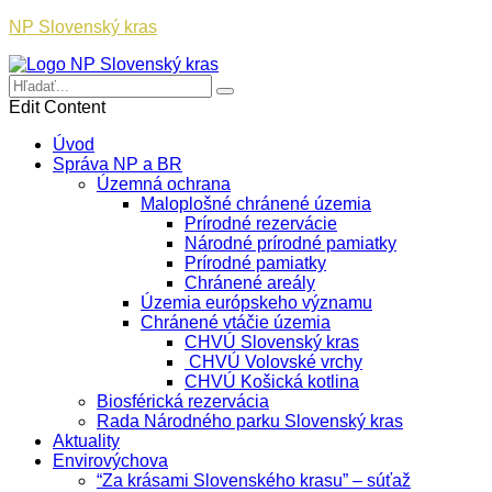
NP Slovenský kras
Edit Content
Úvod
Správa NP a BR
Územná ochrana
Maloplošné chránené územia
Prírodné rezervácie
Národné prírodné pamiatky
Prírodné pamiatky
Chránené areály
Územia európskeho významu
Chránené vtáčie územia
CHVÚ Slovenský kras
CHVÚ Volovské vrchy
CHVÚ Košická kotlina
Biosférická rezervácia
Rada Národného parku Slovenský kras
Aktuality
Envirovýchova
“Za krásami Slovenského krasu” – súťaž