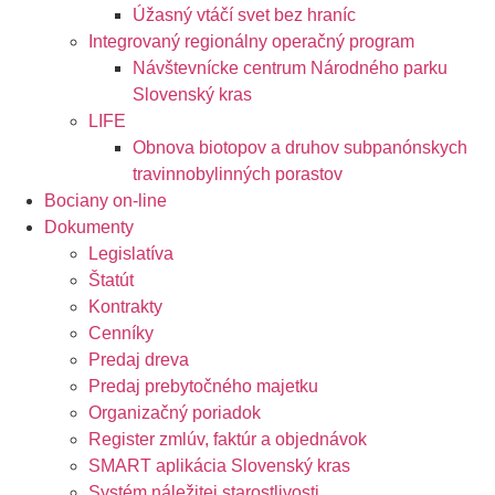
Úžasný vtáčí svet bez hraníc
Integrovaný regionálny operačný program
Návštevnícke centrum Národného parku
Slovenský kras
LIFE
Obnova biotopov a druhov subpanónskych
travinnobylinných porastov
Bociany on-line
Dokumenty
Legislatíva
Štatút
Kontrakty
Cenníky
Predaj dreva
Predaj prebytočného majetku
Organizačný poriadok
Register zmlúv, faktúr a objednávok
SMART aplikácia Slovenský kras
Systém náležitej starostlivosti