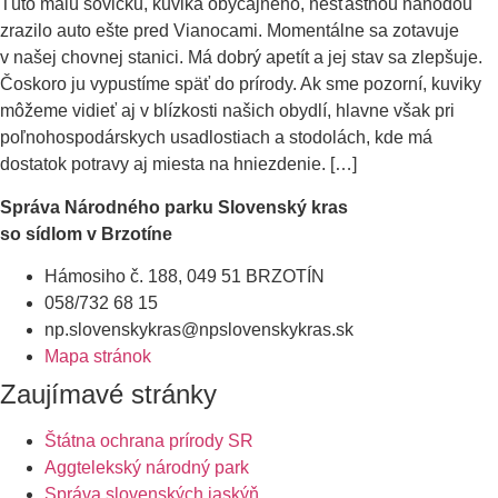
Túto malú sovičku, kuvika obyčajného, nešťastnou náhodou
zrazilo auto ešte pred Vianocami. Momentálne sa zotavuje
v našej chovnej stanici. Má dobrý apetít a jej stav sa zlepšuje.
Čoskoro ju vypustíme späť do prírody. Ak sme pozorní, kuviky
môžeme vidieť aj v blízkosti našich obydlí, hlavne však pri
poľnohospodárskych usadlostiach a stodolách, kde má
dostatok potravy aj miesta na hniezdenie. […]
Správa Národného parku Slovenský kras
so sídlom v Brzotíne
Hámosiho č. 188, 049 51 BRZOTÍN
058/732 68 15
np.slovenskykras@npslovenskykras.sk
Mapa stránok
Zaujímavé stránky
Štátna ochrana prírody SR
Aggtelekský národný park
Správa slovenských jaskýň