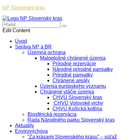
NP Slovenský kras
Edit Content
Úvod
Správa NP a BR
Územná ochrana
Maloplošné chránené územia
Prírodné rezervácie
Národné prírodné pamiatky
Prírodné pamiatky
Chránené areály
Územia európskeho významu
Chránené vtáčie územia
CHVÚ Slovenský kras
CHVÚ Volovské vrchy
CHVÚ Košická kotlina
Biosférická rezervácia
Rada Národného parku Slovenský kras
Aktuality
Envirovýchova
“Za krásami Slovenského krasu” – súťaž