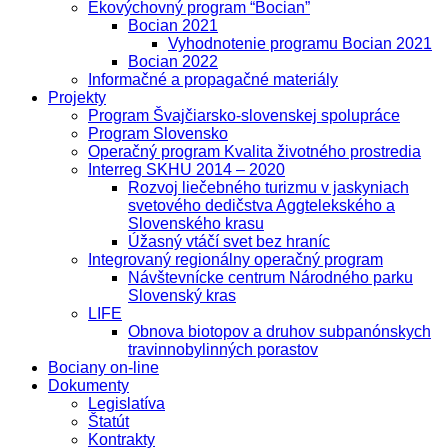
Ekovýchovný program “Bocian”
Bocian 2021
Vyhodnotenie programu Bocian 2021
Bocian 2022
Informačné a propagačné materiály
Projekty
Program Švajčiarsko-slovenskej spolupráce
Program Slovensko
Operačný program Kvalita životného prostredia
Interreg SKHU 2014 – 2020
Rozvoj liečebného turizmu v jaskyniach
svetového dedičstva Aggtelekského a
Slovenského krasu
Úžasný vtáčí svet bez hraníc
Integrovaný regionálny operačný program
Návštevnícke centrum Národného parku
Slovenský kras
LIFE
Obnova biotopov a druhov subpanónskych
travinnobylinných porastov
Bociany on-line
Dokumenty
Legislatíva
Štatút
Kontrakty