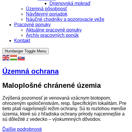
Drienovská mokraď
Územná pôsobnosť
Návštevný poriadok
Náučné chodníky a pozorovacie veže
Pracovné ponuky
Aktuálne pracovné ponuky
Archív pracovných ponúk
Kontakt
Humberger Toggle Menu
Územná ochrana
Maloplošné chránené územia
Zvýšená pozornosť je venovaná vzácnym biotopom,
ohrozeným spoločenstvám, resp. špecifickým lokalitám. Pre
tieto platí najprísnejší režim ochrany. Sú to rozlohou menšie
územia, ktoré sú z hľadiska ochrany prírody najcennejšie a
sú dôležité z vedecko – výskumnných dôvodov.
Ďalšie podrobnosti