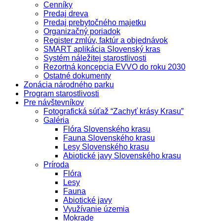
Cenníky
Predaj dreva
Predaj prebytočného majetku
Organizačný poriadok
Register zmlúv, faktúr a objednávok
SMART aplikácia Slovenský kras
Systém náležitej starostlivosti
Rezortná koncepcia EVVO do roku 2030
Ostatné dokumenty
Zonácia národného parku
Program starostlivosti
Pre návštevníkov
Fotografická súťaž “Zachyť krásy Krasu”
Galéria
Flóra Slovenského krasu
Fauna Slovenského krasu
Lesy Slovenského krasu
Abiotické javy Slovenského krasu
Príroda
Flóra
Lesy
Fauna
Abiotické javy
Využívanie územia
Mokrade