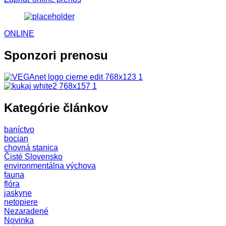
ONLINE
Sponzori prenosu
Kategórie článkov
baníctvo
bocian
chovná stanica
Čisté Slovensko
environmentálna výchova
fauna
flóra
jaskyne
netopiere
Nezaradené
Novinka