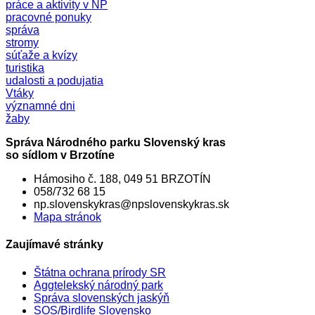
práce a aktivity v NP
pracovné ponuky
správa
stromy
súťaže a kvízy
turistika
udalosti a podujatia
Vtáky
významné dni
žaby
Správa Národného parku Slovenský kras
so sídlom v Brzotíne
Hámosiho č. 188, 049 51 BRZOTÍN
058/732 68 15
np.slovenskykras@npslovenskykras.sk
Mapa stránok
Zaujímavé stránky
Štátna ochrana prírody SR
Aggtelekský národný park
Správa slovenských jaskýň
SOS/Birdlife Slovensko