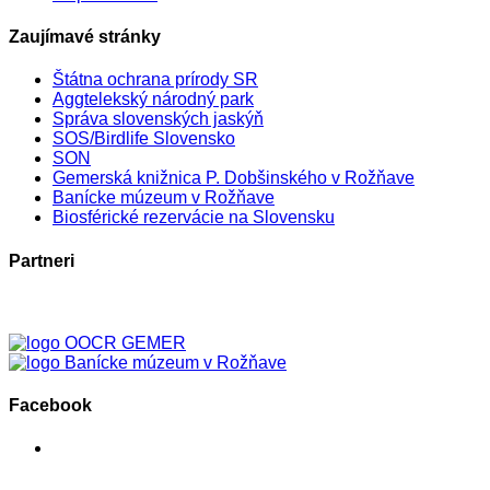
Zaujímavé stránky
Štátna ochrana prírody SR
Aggtelekský národný park
Správa slovenských jaskýň
SOS/Birdlife Slovensko
SON
Gemerská knižnica P. Dobšinského v Rožňave
Banícke múzeum v Rožňave
Biosférické rezervácie na Slovensku
Partneri
Facebook