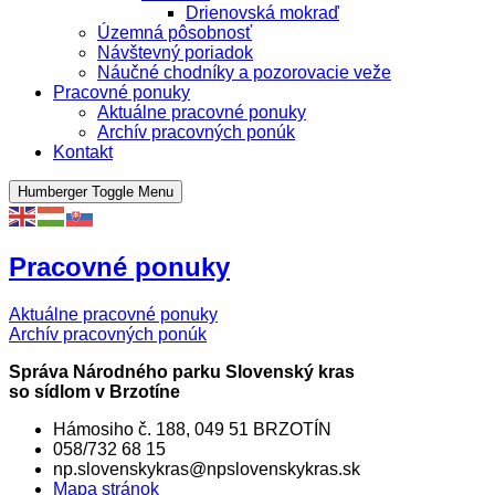
Drienovská mokraď
Územná pôsobnosť
Návštevný poriadok
Náučné chodníky a pozorovacie veže
Pracovné ponuky
Aktuálne pracovné ponuky
Archív pracovných ponúk
Kontakt
Humberger Toggle Menu
Pracovné ponuky
Aktuálne pracovné ponuky
Archív pracovných ponúk
Správa Národného parku Slovenský kras
so sídlom v Brzotíne
Hámosiho č. 188, 049 51 BRZOTÍN
058/732 68 15
np.slovenskykras@npslovenskykras.sk
Mapa stránok