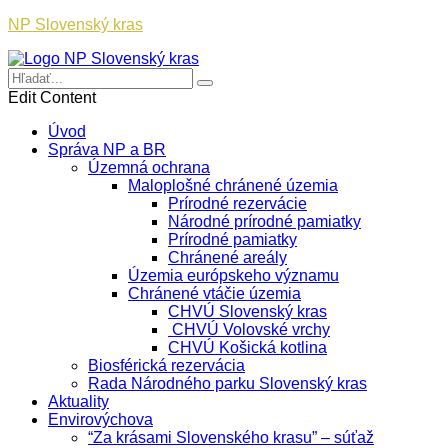
NP Slovenský kras
Edit Content
Úvod
Správa NP a BR
Územná ochrana
Maloplošné chránené územia
Prírodné rezervácie
Národné prírodné pamiatky
Prírodné pamiatky
Chránené areály
Územia európskeho významu
Chránené vtáčie územia
CHVÚ Slovenský kras
CHVÚ Volovské vrchy
CHVÚ Košická kotlina
Biosférická rezervácia
Rada Národného parku Slovenský kras
Aktuality
Envirovýchova
“Za krásami Slovenského krasu” – súťaž