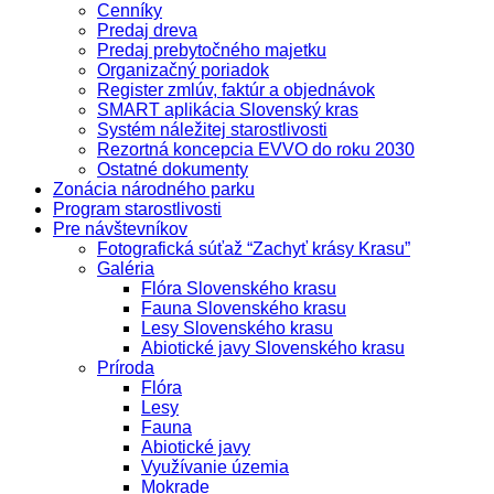
Cenníky
Predaj dreva
Predaj prebytočného majetku
Organizačný poriadok
Register zmlúv, faktúr a objednávok
SMART aplikácia Slovenský kras
Systém náležitej starostlivosti
Rezortná koncepcia EVVO do roku 2030
Ostatné dokumenty
Zonácia národného parku
Program starostlivosti
Pre návštevníkov
Fotografická súťaž “Zachyť krásy Krasu”
Galéria
Flóra Slovenského krasu
Fauna Slovenského krasu
Lesy Slovenského krasu
Abiotické javy Slovenského krasu
Príroda
Flóra
Lesy
Fauna
Abiotické javy
Využívanie územia
Mokrade