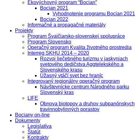
Ekovýchovný program “Bocian”
Bocian 2021
Vyhodnotenie programu Bocian 2021
Bocian 2022
Informačné a propagačné materiály
Projekty
Program Švajčiarsko-slovenskej spolupráce
Program Slovensko
Operačný program Kvalita životného prostredia
Interreg SKHU 2014 – 2020
Rozvoj liečebného turizmu v jaskyniach
svetového dedičstva Aggtelekského a
Slovenského krasu
Úžasný vtáčí svet bez hraníc
Integrovaný regionálny operačný program
Návštevnícke centrum Národného parku
Slovenský kras
LIFE
Obnova biotopov a druhov subpanónskych
travinnobylinných porastov
Bociany on-line
Dokumenty
Legislatíva
Štatút
Kontrakty