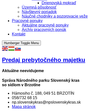
Drienovská mokraď
Územná pôsobnosť
Návštevný poriadok
Náučné chodníky a pozorovacie veže
Pracovné ponuky
Aktuálne pracovné ponuky
Archív pracovných ponúk
Kontakt
Humberger Toggle Menu
Predaj prebytočného majetku
Aktuálne neevidujeme
Správa Národného parku Slovenský kras
so sídlom v Brzotíne
Hámosiho č. 188, 049 51 BRZOTÍN
058/732 68 15
np.slovenskykras@npslovenskykras.sk
Mapa stránok