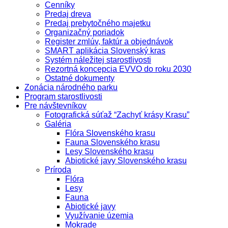
Cenníky
Predaj dreva
Predaj prebytočného majetku
Organizačný poriadok
Register zmlúv, faktúr a objednávok
SMART aplikácia Slovenský kras
Systém náležitej starostlivosti
Rezortná koncepcia EVVO do roku 2030
Ostatné dokumenty
Zonácia národného parku
Program starostlivosti
Pre návštevníkov
Fotografická súťaž “Zachyť krásy Krasu”
Galéria
Flóra Slovenského krasu
Fauna Slovenského krasu
Lesy Slovenského krasu
Abiotické javy Slovenského krasu
Príroda
Flóra
Lesy
Fauna
Abiotické javy
Využívanie územia
Mokrade