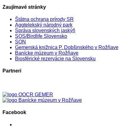
Zaujímavé stránky
Štátna ochrana prírody SR
Aggtelekský národný park
Správa slovenských jaskýň
SOS/Birdlife Slovensko
SON
Gemerská knižnica P. Dobšinského v Rožňave
Banícke múzeum v Rožňave
Biosférické rezervácie na Slovensku
Partneri
Facebook