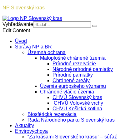
NP Slovenský kras
Vyhľadávanie
Edit Content
Úvod
Správa NP a BR
Územná ochrana
Maloplošné chránené územia
Prírodné rezervácie
Národné prírodné pamiatky
Prírodné pamiatky
Chránené areály
Územia európskeho významu
Chránené vtáčie územia
CHVÚ Slovenský kras
CHVÚ Volovské vrchy
CHVÚ Košická kotlina
Biosférická rezervácia
Rada Národného parku Slovenský kras
Aktuality
Envirovýchova
“Za krásami Slovenského krasu” – súťaž