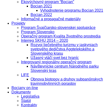
Ekovýchovný program “Bocian”
Bocian 2021
Vyhodnotenie programu Bocian 2021
Bocian 2022
Informačné a propagačné materiály
Projekty
Program Švajčiarsko-slovenskej spolupráce
Program Slovensko
Operačný program Kvalita životného prostredia
Interreg SKHU 2014 – 2020
Rozvoj liečebného turizmu v jaskyniach
svetového dedičstva Aggtelekského a
Slovenského krasu
Úžasný vtáčí svet bez hraníc
Integrovaný regionálny operačný program
Návštevnícke centrum Národného parku
Slovenský kras
LIFE
Obnova biotopov a druhov subpanónskych
travinnobylinných porastov
Bociany on-line
Dokumenty
Legislatíva
Štatút
Kontrakty