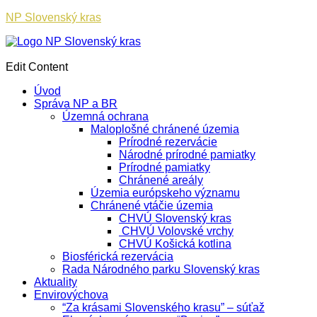
NP Slovenský kras
Edit Content
Úvod
Správa NP a BR
Územná ochrana
Maloplošné chránené územia
Prírodné rezervácie
Národné prírodné pamiatky
Prírodné pamiatky
Chránené areály
Územia európskeho významu
Chránené vtáčie územia
CHVÚ Slovenský kras
CHVÚ Volovské vrchy
CHVÚ Košická kotlina
Biosférická rezervácia
Rada Národného parku Slovenský kras
Aktuality
Envirovýchova
“Za krásami Slovenského krasu” – súťaž