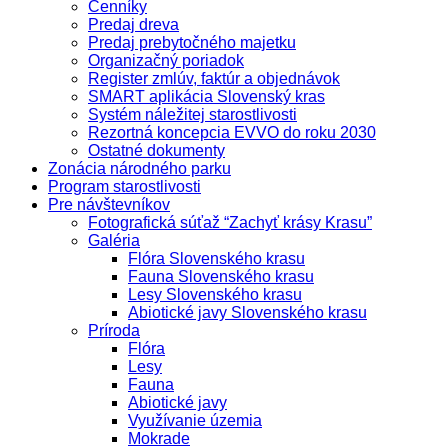
Cenníky
Predaj dreva
Predaj prebytočného majetku
Organizačný poriadok
Register zmlúv, faktúr a objednávok
SMART aplikácia Slovenský kras
Systém náležitej starostlivosti
Rezortná koncepcia EVVO do roku 2030
Ostatné dokumenty
Zonácia národného parku
Program starostlivosti
Pre návštevníkov
Fotografická súťaž “Zachyť krásy Krasu”
Galéria
Flóra Slovenského krasu
Fauna Slovenského krasu
Lesy Slovenského krasu
Abiotické javy Slovenského krasu
Príroda
Flóra
Lesy
Fauna
Abiotické javy
Využívanie územia
Mokrade