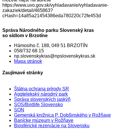
https://www.uvo.gov.sk/vyhladavanie/vyhladavanie-
zakaziek/detail/465863?
cHash=14a85a21454386eda780220c72fe453d
Správa Národného parku Slovenský kras
so sídlom v Brzotíne
Hámosiho č. 188, 049 51 BRZOTÍN
058/732 68 15
np.slovenskykras@npslovenskykras.sk
Mapa stránok
Zaujímavé stránky
Štátna ochrana prírody SR
Aggtelekský národný park
Správa slovenských jaskýň
SOS/Birdlife Slovensko
SON
Gemerská knižnica P. Dobšinského v Rožňave
Banícke múzeum v Rožňave
Biosférické rezervácie na Slovensku