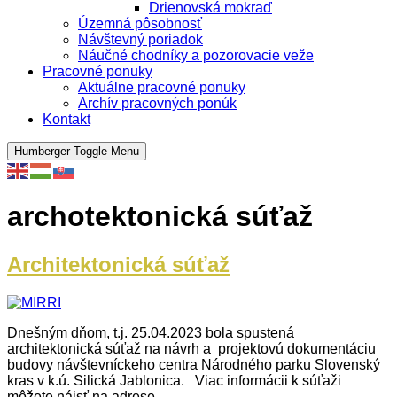
Drienovská mokraď
Územná pôsobnosť
Návštevný poriadok
Náučné chodníky a pozorovacie veže
Pracovné ponuky
Aktuálne pracovné ponuky
Archív pracovných ponúk
Kontakt
Humberger Toggle Menu
archotektonická súťaž
Architektonická súťaž
Dnešným dňom, t.j. 25.04.2023 bola spustená
architektonická súťaž na návrh a projektovú dokumentáciu
budovy návštevníckeho centra Národného parku Slovenský
kras v k.ú. Silická Jablonica. Viac informácii k súťaži
môžete nájsť na adrese