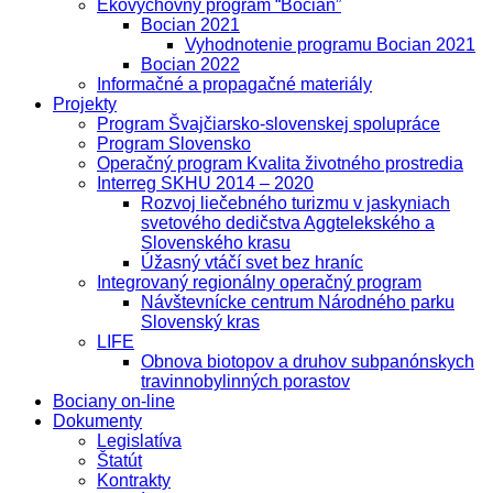
Ekovýchovný program “Bocian”
Bocian 2021
Vyhodnotenie programu Bocian 2021
Bocian 2022
Informačné a propagačné materiály
Projekty
Program Švajčiarsko-slovenskej spolupráce
Program Slovensko
Operačný program Kvalita životného prostredia
Interreg SKHU 2014 – 2020
Rozvoj liečebného turizmu v jaskyniach
svetového dedičstva Aggtelekského a
Slovenského krasu
Úžasný vtáčí svet bez hraníc
Integrovaný regionálny operačný program
Návštevnícke centrum Národného parku
Slovenský kras
LIFE
Obnova biotopov a druhov subpanónskych
travinnobylinných porastov
Bociany on-line
Dokumenty
Legislatíva
Štatút
Kontrakty