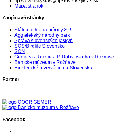
np.slovenskykras@npslovenskykras.sk
Mapa stránok
Zaujímavé stránky
Štátna ochrana prírody SR
Aggtelekský národný park
Správa slovenských jaskýň
SOS/Birdlife Slovensko
SON
Gemerská knižnica P. Dobšinského v Rožňave
Banícke múzeum v Rožňave
Biosférické rezervácie na Slovensku
Partneri
Facebook