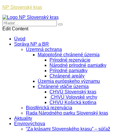
NP Slovenský kras
Edit Content
Úvod
Správa NP a BR
Územná ochrana
Maloplošné chránené územia
Prírodné rezervácie
Národné prírodné pamiatky
Prírodné pamiatky
Chránené areály
Územia európskeho významu
Chránené vtáčie územia
CHVÚ Slovenský kras
CHVÚ Volovské vrchy
CHVÚ Košická kotlina
Biosférická rezervácia
Rada Národného parku Slovenský kras
Aktuality
Envirovýchova
“Za krásami Slovenského krasu” – súťaž