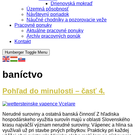
Drienovská mokraď
Územná pôsobnosť
Návštevný poriadok
Náučné chodníky a pozorovacie veže
Pracovné ponuky
Aktuálne pracovné ponuky
Archív pracovných ponúk
Kontakt
Humberger Toggle Menu
baníctvo
Pohľad do minulosti – časť 4.
Nerudné suroviny a ostatná banská činnosť Z hľadiska
hospodárskeho využitia surovín majú v oblasti Slovenského
krasu najväčší význam nerudné suroviny. Vápenec a hlina sa
využívali už pri stavbe prvých príbytkov. Prakticky pri každej