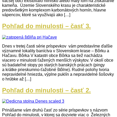
väčšej obci existovalo hlinisko alebo malý lom na získavanie
kameňa. Územie Slovenského krasu je charakteristické
predovšetkým komplexom karbonátových hornín, hlavne
vápencov, ktoré sa využívajú ako […]
Pohľad do minulosti – časť 3.
Dnes v tretej časti série príspevkov vám predstavíme ďalšie
významné lokality baníctva v Slovenskom krase – Bôrku a
Hačavu. Bôrka V katastri obce Bôrka sa tiež nachádza
viacero v minulosti ťažených menších výskytov. V okolí obce
sú badateľné stopy po starých banských prácach (pingy
a krátke prieskumno-ťažobné štôlne). Rudné polohy tvoria
nepravidelné hniezda, výplne puklín a nepravidelné šošovky
o hrúbke až […]
Pohľad do minulosti – časť 2.
Prinášame vám druhú časť zo série príspevkov s názvom
Pohľad do minulosti, v ktorej sa dozviete viac o Železných