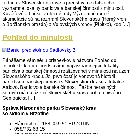
rudách v Slovenskom krase a predstavíme ďalšie dve
významné lokality baníctva a banskej činnosti z minulosti,
Kováčovú a Lúčku. Železné rudy Významné rudné
akumulácie sú na rozhraní Slovenského krasu (Horný vrch
a Borčianska brázda) a Volovských vrchov (Pipitka), kde […]
Pohľad do minulosti
Prinášame vám sériu príspevkov s názvom Pohľad do
minulosti, ktorou predstavíme najvýznamnejšie lokality
baníctva a banskej činnosti realizovanej v minulosti na území
Slovenského krasu. Jej prvá časť je venovaná histórii
baníctva a banskej činnosti v Slovenskom krase a lokalite
Ardovo. Baníctvo a banská činnosť Ťažba nerastných
surovín má na území Slovenského krasu bohatú históriu.
Geologická […]
Správa Národného parku Slovenský kras
so sídlom v Brzotíne
Hámosiho č. 188, 049 51 BRZOTÍN
058/732 68 15