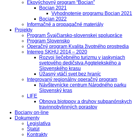
Ekovýchovný program “Bocian”
Bocian 2021
Vyhodnotenie programu Bocian 2021
Bocian 2022
Informačné a propagačné materiály
Projekty
Program Švajčiarsko-slovenskej spolupráce
Program Slovensko
Operačný program Kvalita životného prostredia
Interreg SKHU 2014 – 2020
Rozvoj liečebného turizmu v jaskyniach
svetového dedičstva Aggtelekského a
Slovenského krasu
Úžasný vtáčí svet bez hraníc
Integrovaný regionálny operačný program
Návštevnícke centrum Národného parku
Slovenský kras
LIFE
Obnova biotopov a druhov subpanónskych
travinnobylinných porastov
Bociany on-line
Dokumenty
Legislatíva
Štatút
Kontrakty