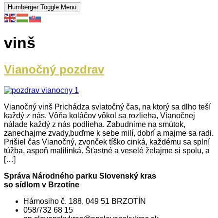
Humberger Toggle Menu
vinš
Vianočný pozdrav
Vianočný vinš Prichádza sviatočný čas, na ktorý sa dlho teší
každý z nás. Vôňa koláčov vôkol sa rozlieha, Vianočnej
nálade každý z nás podlieha. Zabudnime na smútok,
zanechajme zvady,buďme k sebe milí, dobrí a majme sa radi.
Prišiel čas Vianočný, zvonček tíško cinká, každému sa splní
túžba, aspoň malilinká. Šťastné a veselé želajme si spolu, a
[…]
Správa Národného parku Slovenský kras
so sídlom v Brzotíne
Hámosiho č. 188, 049 51 BRZOTÍN
058/732 68 15