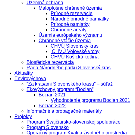
Územná ochrana
Maloplošné chránené územia
Prírodné rezervácie
Národné prírodné pamiatky
Prírodné pamiatky
Chránené areály
Územia európskeho významu
Chránené vtáčie územia
CHVÚ Slovenský kras
CHVÚ Volovské vrchy
CHVÚ Košická kotlina
Biosférická rezervácia
Rada Národného parku Slovenský kras
Aktuality
Envirovýchova
“Za krásami Slovenského krasu” – súťaž
Ekovýchovný program “Bocian”
Bocian 2021
Vyhodnotenie programu Bocian 2021
Bocian 2022
Informačné a propagačné materiály
Projekty
Program Švajčiarsko-slovenskej spolupráce
Program Slovensko
Operačný program Kvalita životného prostredia