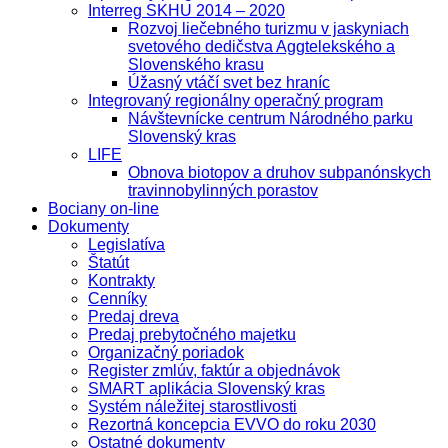
Interreg SKHU 2014 – 2020
Rozvoj liečebného turizmu v jaskyniach
svetového dedičstva Aggtelekského a
Slovenského krasu
Úžasný vtáčí svet bez hraníc
Integrovaný regionálny operačný program
Návštevnícke centrum Národného parku
Slovenský kras
LIFE
Obnova biotopov a druhov subpanónskych
travinnobylinných porastov
Bociany on-line
Dokumenty
Legislatíva
Štatút
Kontrakty
Cenníky
Predaj dreva
Predaj prebytočného majetku
Organizačný poriadok
Register zmlúv, faktúr a objednávok
SMART aplikácia Slovenský kras
Systém náležitej starostlivosti
Rezortná koncepcia EVVO do roku 2030
Ostatné dokumenty