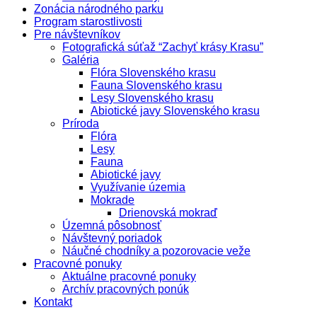
Zonácia národného parku
Program starostlivosti
Pre návštevníkov
Fotografická súťaž “Zachyť krásy Krasu”
Galéria
Flóra Slovenského krasu
Fauna Slovenského krasu
Lesy Slovenského krasu
Abiotické javy Slovenského krasu
Príroda
Flóra
Lesy
Fauna
Abiotické javy
Využívanie územia
Mokrade
Drienovská mokraď
Územná pôsobnosť
Návštevný poriadok
Náučné chodníky a pozorovacie veže
Pracovné ponuky
Aktuálne pracovné ponuky
Archív pracovných ponúk
Kontakt