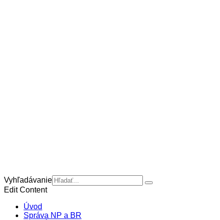
Vyhľadávanie
Edit Content
Úvod
Správa NP a BR