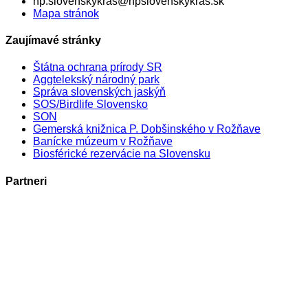
np.slovenskykras@npslovenskykras.sk
Mapa stránok
Zaujímavé stránky
Štátna ochrana prírody SR
Aggtelekský národný park
Správa slovenských jaskýň
SOS/Birdlife Slovensko
SON
Gemerská knižnica P. Dobšinského v Rožňave
Banícke múzeum v Rožňave
Biosférické rezervácie na Slovensku
Partneri