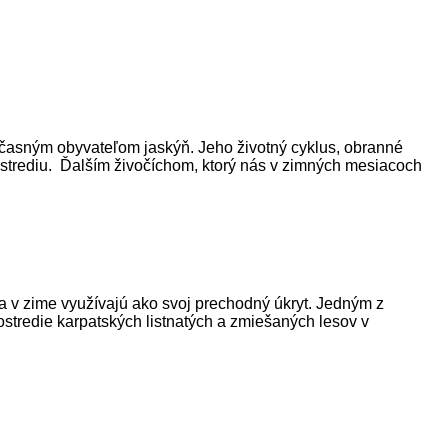
očasným obyvateľom jaskýň. Jeho životný cyklus, obranné
strediu. Ďalším živočíchom, ktorý nás v zimných mesiacoch
 a v zime využívajú ako svoj prechodný úkryt. Jedným z
rostredie karpatských listnatých a zmiešaných lesov v