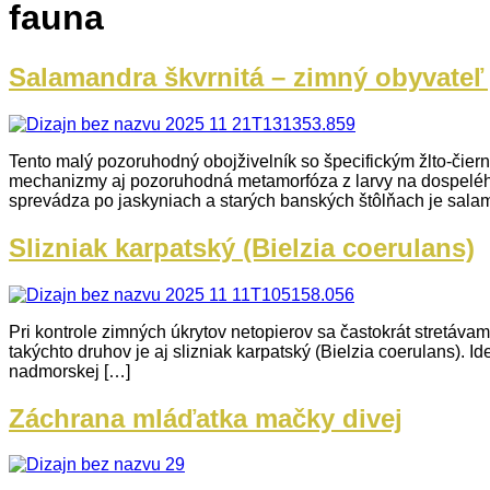
fauna
Salamandra škvrnitá – zimný obyvateľ
Tento malý pozoruhodný obojživelník so špecifickým žlto-či
mechanizmy aj pozoruhodná metamorfóza z larvy na dospelého
sprevádza po jaskyniach a starých banských štôlňach je sala
Slizniak karpatský (Bielzia coerulans)
Pri kontrole zimných úkrytov netopierov sa častokrát stretáva
takýchto druhov je aj slizniak karpatský (Bielzia coerulans). 
nadmorskej […]
Záchrana mláďatka mačky divej