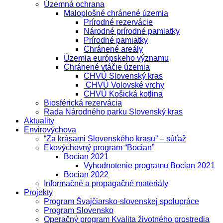
Územná ochrana
Maloplošné chránené územia
Prírodné rezervácie
Národné prírodné pamiatky
Prírodné pamiatky
Chránené areály
Územia európskeho významu
Chránené vtáčie územia
CHVÚ Slovenský kras
CHVÚ Volovské vrchy
CHVÚ Košická kotlina
Biosférická rezervácia
Rada Národného parku Slovenský kras
Aktuality
Envirovýchova
“Za krásami Slovenského krasu” – súťaž
Ekovýchovný program “Bocian”
Bocian 2021
Vyhodnotenie programu Bocian 2021
Bocian 2022
Informačné a propagačné materiály
Projekty
Program Švajčiarsko-slovenskej spolupráce
Program Slovensko
Operačný program Kvalita životného prostredia