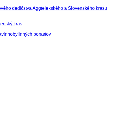
tového dedičstva Aggtelekského a Slovenského krasu
enský kras
avinnobylinných porastov