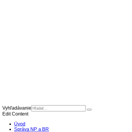
Vyhľadávanie
Edit Content
Úvod
Správa NP a BR