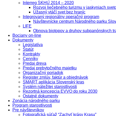
Interreg SKHU 2014 – 2020
Rozvoj liečebného turizmu v jaskyniach sve
Úžasný vtáčí svet bez hraníc
Integrovaný regionálny operačný program
Návštevnícke centrum Národného parku Slov
LIFE
Obnova biotopov a druhov subpanónskych tr
Bociany on-line
Dokumenty
Legislatíva
Štatút
Kontrakty
Cenníky
Predaj dreva
Predaj prebytočného majetku
Organizačný poriadok
Register zmlúv, faktúr a objednávok
SMART aplikácia Slovenský kras
Systém náležitej starostlivosti
Rezortná koncepcia EVVO do roku 2030
Ostatné dokumenty
Zonácia národného parku
Program starostlivosti
Pre návštevníkov
Fotografická súťaž “Zachyť krásy Krasu”