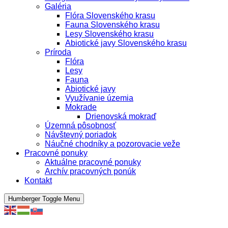
Galéria
Flóra Slovenského krasu
Fauna Slovenského krasu
Lesy Slovenského krasu
Abiotické javy Slovenského krasu
Príroda
Flóra
Lesy
Fauna
Abiotické javy
Využívanie územia
Mokrade
Drienovská mokraď
Územná pôsobnosť
Návštevný poriadok
Náučné chodníky a pozorovacie veže
Pracovné ponuky
Aktuálne pracovné ponuky
Archív pracovných ponúk
Kontakt
Humberger Toggle Menu