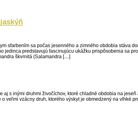
 jaskýň
ernym sfarbením sa počas jesenného a zimného obdobia stáva d
 jedinca predstavujú fascinujúcu ukážku prispôsobenia sa pro
mandra škvrnitá (Salamandra […]
me aj s inými druhmi živočíchov, ktoré chladné obdobia na jeseň
Ide o veľmi vzácny druh, ktorého výskyt je obmedzený na vlhké p