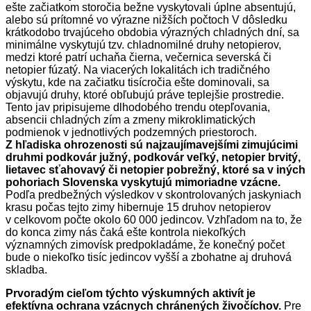
ešte začiatkom storočia bežne vyskytovali úplne absentujú,
alebo sú prítomné vo výrazne nižších počtoch V dôsledku
krátkodobo trvajúceho obdobia výrazných chladných dní, sa
minimálne vyskytujú tzv. chladnomilné druhy netopierov,
medzi ktoré patrí uchaňa čierna, večernica severská či
netopier fúzatý. Na viacerých lokalitách ich tradičného
výskytu, kde na začiatku tisícročia ešte dominovali, sa
objavujú druhy, ktoré obľubujú práve teplejšie prostredie.
Tento jav pripisujeme dlhodobého trendu otepľovania,
absencii chladných zím a zmeny mikroklimatických
podmienok v jednotlivých podzemných priestoroch.
Z hľadiska ohrozenosti sú najzaujímavejšími zimujúcimi
druhmi podkovár južný, podkovár veľký, netopier brvitý,
lietavec sťahovavý či netopier pobrežný, ktoré sa v iných
pohoriach Slovenska vyskytujú mimoriadne vzácne.
Podľa predbežných výsledkov v skontrolovaných jaskyniach
krasu počas tejto zimy hibernuje 15 druhov netopierov
v celkovom počte okolo 60 000 jedincov. Vzhľadom na to, že
do konca zimy nás čaká ešte kontrola niekoľkých
významných zimovísk predpokladáme, že konečný počet
bude o niekoľko tisíc jedincov vyšší a zbohatne aj druhová
skladba.
Prvoradým cieľom týchto výskumných aktivít je
efektívna ochrana vzácnych chránených živočíchov.
Pre