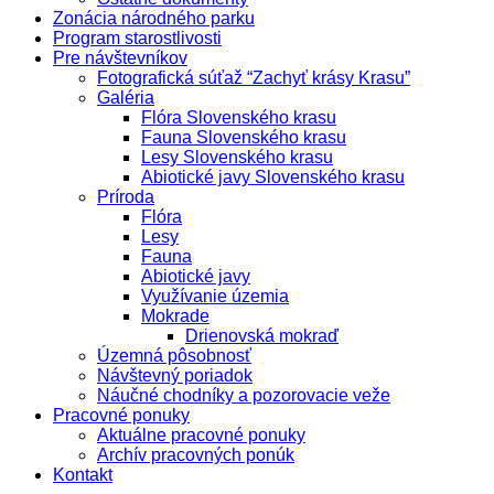
Zonácia národného parku
Program starostlivosti
Pre návštevníkov
Fotografická súťaž “Zachyť krásy Krasu”
Galéria
Flóra Slovenského krasu
Fauna Slovenského krasu
Lesy Slovenského krasu
Abiotické javy Slovenského krasu
Príroda
Flóra
Lesy
Fauna
Abiotické javy
Využívanie územia
Mokrade
Drienovská mokraď
Územná pôsobnosť
Návštevný poriadok
Náučné chodníky a pozorovacie veže
Pracovné ponuky
Aktuálne pracovné ponuky
Archív pracovných ponúk
Kontakt