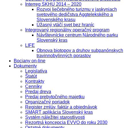
Interreg SKHU 2014 – 2020
Rozvoj liečebného turizmu v jaskyniach
svetového dedičstva Aggtelekského a
Slovenského krasu
Úžasný vtáčí svet bez hraníc
Integrovaný regionálny operačný program
Návštevnícke centrum Národného parku
Slovenský kras
LIFE
Obnova biotopov a druhov subpanónskych
travinnobylinných porastov
Bociany on-line
Dokumenty
Legislatíva
Štatút
Kontrakty
Cenníky
Predaj dreva
Predaj prebytočného majetku
Organizačný poriadok
Register zmlúv, faktúr a objednávok
SMART aplikácia Slovenský kras
Systém náležitej starostlivosti
Rezortná koncepcia EVVO do roku 2030
Ostatné dokumenty