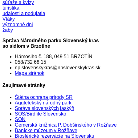
súťaže a kvízy
turistika
udalosti a podujatia
Vtáky
významné dni
žaby
Správa Národného parku Slovenský kras
so sídlom v Brzotíne
Hámosiho č. 188, 049 51 BRZOTÍN
058/732 68 15
np.slovenskykras@npslovenskykras.sk
Mapa stránok
Zaujímavé stránky
Štátna ochrana prírody SR
Aggtelekský národný park
Správa slovenských jaskýň
SOS/Birdlife Slovensko
SON
Gemerská knižnica P. Dobšinského v Rožňave
Banícke múzeum v Rožňave
Biosférické rezervácie na Slovensku