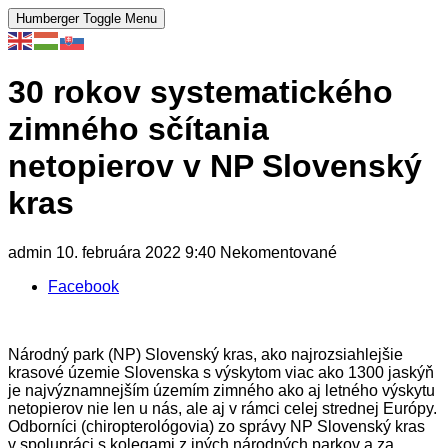
Humberger Toggle Menu
30 rokov systematického
zimného sčítania
netopierov v NP Slovenský
kras
admin
10. februára 2022
9:40
Nekomentované
Facebook
Národný park (NP) Slovenský kras, ako najrozsiahlejšie
krasové územie Slovenska s výskytom viac ako 1300 jaskýň
je najvýznamnejším územím zimného ako aj letného výskytu
netopierov nie len u nás, ale aj v rámci celej strednej Európy.
Odborníci (chiropterológovia) zo správy NP Slovenský kras
v spolupráci s kolegami z iných národných parkov a za