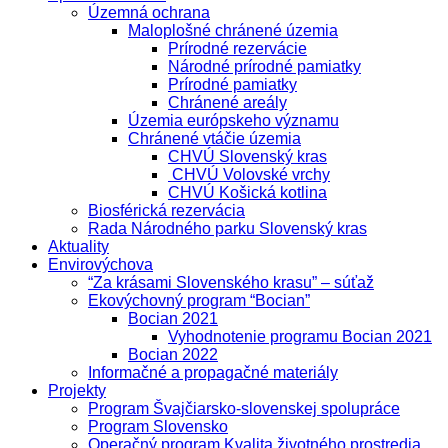
Územná ochrana
Maloplošné chránené územia
Prírodné rezervácie
Národné prírodné pamiatky
Prírodné pamiatky
Chránené areály
Územia európskeho významu
Chránené vtáčie územia
CHVÚ Slovenský kras
CHVÚ Volovské vrchy
CHVÚ Košická kotlina
Biosférická rezervácia
Rada Národného parku Slovenský kras
Aktuality
Envirovýchova
“Za krásami Slovenského krasu” – súťaž
Ekovýchovný program “Bocian”
Bocian 2021
Vyhodnotenie programu Bocian 2021
Bocian 2022
Informačné a propagačné materiály
Projekty
Program Švajčiarsko-slovenskej spolupráce
Program Slovensko
Operačný program Kvalita životného prostredia