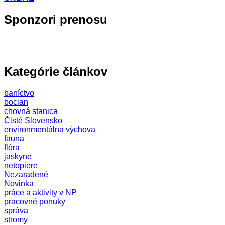
Sponzori prenosu
Kategórie článkov
baníctvo
bocian
chovná stanica
Čisté Slovensko
environmentálna výchova
fauna
flóra
jaskyne
netopiere
Nezaradené
Novinka
práce a aktivity v NP
pracovné ponuky
správa
stromy