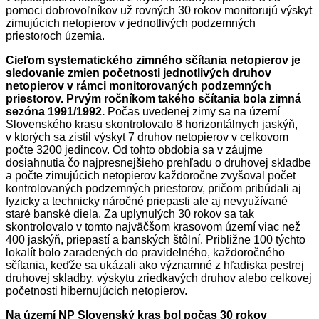
pomoci dobrovoľníkov už rovných 30 rokov monitorujú výskyt
zimujúcich netopierov v jednotlivých podzemných
priestoroch územia.
Cieľom systematického zimného sčítania netopierov je
sledovanie zmien početnosti jednotlivých druhov
netopierov v rámci monitorovaných podzemných
priestorov. Prvým ročníkom takého sčítania bola zimná
sezóna 1991/1992.
Počas uvedenej zimy sa na území
Slovenského krasu skontrolovalo 8 horizontálnych jaskýň,
v ktorých sa zistil výskyt 7 druhov netopierov v celkovom
počte 3200 jedincov. Od tohto obdobia sa v záujme
dosiahnutia čo najpresnejšieho prehľadu o druhovej skladbe
a počte zimujúcich netopierov každoročne zvyšoval počet
kontrolovaných podzemných priestorov, pričom pribúdali aj
fyzicky a technicky náročné priepasti ale aj nevyužívané
staré banské diela. Za uplynulých 30 rokov sa tak
skontrolovalo v tomto najväčšom krasovom území viac než
400 jaskýň, priepastí a banských štôlní. Približne 100 týchto
lokalít bolo zaradených do pravidelného, každoročného
sčítania, keďže sa ukázali ako významné z hľadiska pestrej
druhovej skladby, výskytu zriedkavých druhov alebo celkovej
početnosti hibernujúcich netopierov.
Na území NP Slovenský kras bol počas 30 rokov