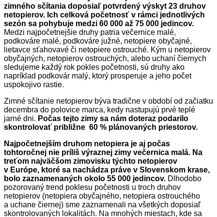
zimného sčítania doposiaľ potvrdený výskyt 23 druhov
netopierov. Ich celková početnosť v rámci jednotlivých
sezón sa pohybuje medzi 60 000 až 75 000 jedincov.
Medzi najpočetnejšie druhy patria večernice malé,
podkováre malé, podkováre južné, netopiere obyčajné,
lietavce sťahovavé či netopiere ostrouché. Kým u netopierov
obyčajných, netopierov ostrouchých, alebo uchaní čiernych
sledujeme každý rok pokles početnosti, sú druhy ako
napríklad podkovár malý, ktorý prosperuje a jeho počet
uspokojivo rastie.
Zimné sčítanie netopierov býva tradične v období od začiatku
decembra do polovice marca, kedy nastupujú prvé teplé
jarné dni.
Počas tejto zimy sa nám doteraz podarilo
skontrolovať približne 60 % plánovaných priestorov.
Najpočetnejším druhom netopiera je aj počas
tohtoročnej nie príliš výraznej zimy večernica malá. Na
treťom najväčšom zimovisku týchto netopierov
v Európe, ktoré sa nachádza práve v Slovenskom krase,
bolo zaznamenaných okolo 55 000 jedincov.
Dlhodobo
pozorovaný trend poklesu početnosti u troch druhov
netopierov (netopiera obyčajného, netopiera ostrouchého
a uchane čiernej) sme zaznamenali na všetkých doposiaľ
skontrolovaných lokalitách. Na mnohých miestach, kde sa