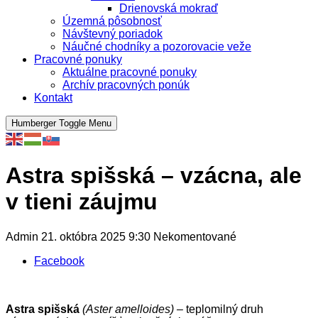
Drienovská mokraď
Územná pôsobnosť
Návštevný poriadok
Náučné chodníky a pozorovacie veže
Pracovné ponuky
Aktuálne pracovné ponuky
Archív pracovných ponúk
Kontakt
Humberger Toggle Menu
Astra spišská – vzácna, ale
v tieni záujmu
Admin
21. októbra 2025
9:30
Nekomentované
Facebook
Astra spišská
(Aster amelloides) –
teplomilný druh