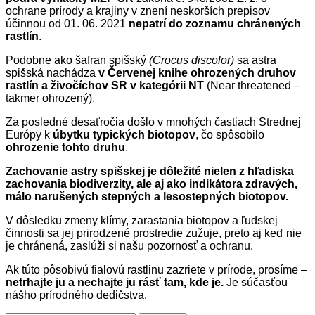
ochrane prírody a krajiny v znení neskorších prepisov
účinnou od 01. 06. 2021
nepatrí do zoznamu chránených
rastlín
.
Podobne ako šafran spišský
(Crocus discolor)
sa astra
spišská nachádza
v Červenej knihe ohrozených druhov
rastlín a živočíchov SR v kategórii NT
(Near threatened –
takmer ohrozený).
Za posledné desaťročia došlo v mnohých častiach Strednej
Európy k
úbytku typických biotopov
, čo spôsobilo
ohrozenie tohto druhu
.
Zachovanie astry spišskej je dôležité nielen z hľadiska
zachovania biodiverzity, ale aj ako indikátora zdravých,
málo narušených stepných a lesostepných biotopov.
V dôsledku zmeny klímy, zarastania biotopov a ľudskej
činnosti sa jej prirodzené prostredie zužuje, preto aj keď nie
je chránená, zaslúži si našu pozornosť a ochranu.
Ak túto pôsobivú fialovú rastlinu zazriete v prírode, prosíme –
netrhajte ju a nechajte ju rásť tam, kde je.
Je súčasťou
nášho prírodného dedičstva.