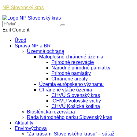
NP Slovenský kras
Edit Content
Úvod
Správa NP a BR
Územná ochrana
Maloplošné chránené územia
Prírodné rezervácie
Národné prírodné pamiatky
Prírodné pamiatky
Chránené areály
Územia európskeho významu
Chránené vtáčie územia
CHVÚ Slovenský kras
CHVÚ Volovské vrchy
CHVÚ Košická kotlina
Biosférická rezervácia
Rada Národného parku Slovenský kras
Aktuality
Envirovýchova
“Za krásami Slovenského krasu” – súťaž