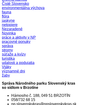
Čisté Slovensko
environmentálna výchova
fauna
flóra
jaskyne
netopiere
Nezaradené
Novinka
práce a aktivity v NP
pracovné ponuky
správa
stromy
súťaže a kvízy
turistika
udalosti a podujatia
Vtáky
významné dni
žaby
Správa Národného parku Slovenský kras
so sídlom v Brzotíne
Hámosiho č. 188, 049 51 BRZOTÍN
058/732 68 15
np.slovenskykras@npslovenskykras.sk