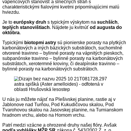
vápencových stanovíšť a slnečných stráň s
charakteristickými fialovými kvetmi pripomínajúcimi malú
hviezdu.
Je to
európsky druh
s typickým výskytom na
suchších
,
teplých stanovištiach
. Nájdete ju kvitnúť
od augusta do
októbra
.
Typickými
biotopmi astry
sú pionierske porasty na plytkých
karbonátových a iných bázických substrátoch, suchomilné
otvorené travinno – bylinné porasty na vápnitých pieskoch,
subpanónske travinno – bylinné porasty na karbonátových
substrátoch, xerotermné kroviny, či dealpínske travinno –
bylinné porasty na karbonátových substrátoch.
astra spišká (Aster amelloides) - odfotená v
oblasti Hrušovská lesostep
U nás ju môžete nájsť na Plešivskej planine, rastie aj v
Jablonove nad Turňou, Pod Kukudičovou skalou, Pod
Tvarohovou skalou na Jasovskej planine, na Turnianskom
hradnom vrchu, alebo na Hornom vrchu.
Patrí medzi vzácne a ohrozené druhy našej flóry. Avšak
podľa vyhlášky MŽP SR
zákona č. 543/2002 Z. z. o