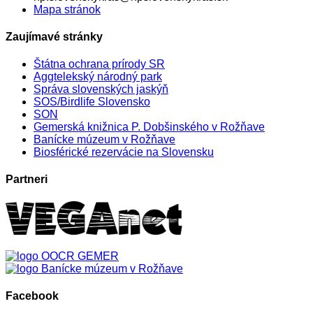
Mapa stránok
Zaujímavé stránky
Štátna ochrana prírody SR
Aggtelekský národný park
Správa slovenských jaskýň
SOS/Birdlife Slovensko
SON
Gemerská knižnica P. Dobšinského v Rožňave
Banícke múzeum v Rožňave
Biosférické rezervácie na Slovensku
Partneri
Facebook