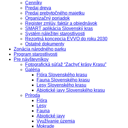
Cenníky
Predaj dreva
Predaj prebytočného majetku
Organizačný poriadok
Register zmlúv, faktúr a objednávok
SMART aplikácia Slovenský kras
Systém náležitej starostlivosti
Rezortná koncepcia EVVO do roku 2030
Ostatné dokumenty
Zonácia národného parku
Program starostlivosti
Pre návštevníkov
Fotografická súťaž “Zachyť krásy Krasu”
Galéria
Flóra Slovenského krasu
Fauna Slovenského krasu
Lesy Slovenského krasu
Abiotické javy Slovenského krasu
Príroda
Flóra
Lesy
Fauna
Abiotické javy
Využívanie územia
Mokrade