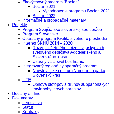
Ekovýchovný program “Bocian”
Bocian 2021
Vyhodnotenie programu Bocian 2021
Bocian 2022
Informačné a propagačné materiály
Projekty
Program Švajčiarsko-slovenskej spolupráce
Program Slovensko
Operačný program Kvalita životného prostredia
Interreg SKHU 2014 – 2020
Rozvoj liečebného turizmu v jaskyniach
svetového dedičstva Aggtelekského a
Slovenského krasu
Úžasný vtáčí svet bez hraníc
Integrovaný regionálny operačný program
Návštevnícke centrum Národného parku
Slovenský kras
LIFE
Obnova biotopov a druhov subpanónskych
travinnobylinných porastov
Bociany on-line
Dokumenty
Legislatíva
Štatút
Kontrakty