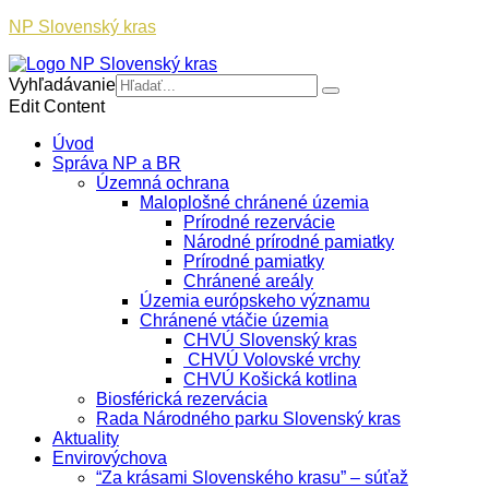
NP Slovenský kras
Vyhľadávanie
Edit Content
Úvod
Správa NP a BR
Územná ochrana
Maloplošné chránené územia
Prírodné rezervácie
Národné prírodné pamiatky
Prírodné pamiatky
Chránené areály
Územia európskeho významu
Chránené vtáčie územia
CHVÚ Slovenský kras
CHVÚ Volovské vrchy
CHVÚ Košická kotlina
Biosférická rezervácia
Rada Národného parku Slovenský kras
Aktuality
Envirovýchova
“Za krásami Slovenského krasu” – súťaž