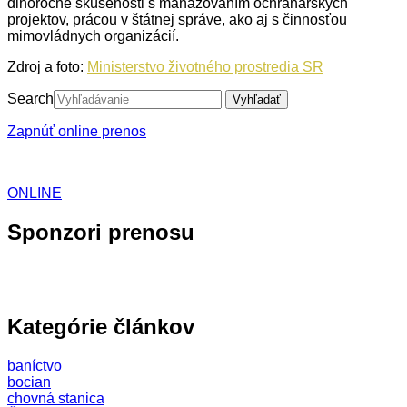
dlhoročné skúsenosti s manažovaním ochranárskych
projektov, prácou v štátnej správe, ako aj s činnosťou
mimovládnych organizácií.
Zdroj a foto:
Ministerstvo životného prostredia SR
Search
Vyhľadať
Zapnúť online prenos
ONLINE
Sponzori prenosu
Kategórie článkov
baníctvo
bocian
chovná stanica