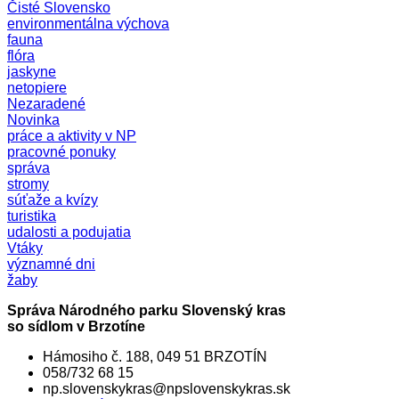
Čisté Slovensko
environmentálna výchova
fauna
flóra
jaskyne
netopiere
Nezaradené
Novinka
práce a aktivity v NP
pracovné ponuky
správa
stromy
súťaže a kvízy
turistika
udalosti a podujatia
Vtáky
významné dni
žaby
Správa Národného parku Slovenský kras
so sídlom v Brzotíne
Hámosiho č. 188, 049 51 BRZOTÍN
058/732 68 15
np.slovenskykras@npslovenskykras.sk