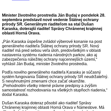
Minister životného prostredia Ján Budaj v pondelok 28.
septembra predstavil nové vedenie Štátnej ochrany
prírody SR. Generálnym riaditeľom sa stal Dušan
Karaska, doterajší riaditeľ Správy Chránenej krajinnej
oblasti Horná Orava.
„Pán Karaska úspešne zvládol výberové konanie na post
generálneho riaditeľa Štátnej ochrany prírody SR. Nový
riaditeľ má pred sebou veľa úloh, predovšetkým v oblasti
nastavenia systému riadenia národných parkov, ako aj
zabezpečenia náležitej ochrany najcennejších území,“
vyhlásil Ján Budaj, minister životného prostredia.
Podľa nového generálneho riaditeľa Karasku je súčasný
systém fungovania Štátnej ochrany prírody SR neudržateľný.
S nevyhnutnými zmenami chce začať okamžite.
„Prehodnotím všetky interné právne predpisy a zvýšim
samostatnosť rozhodovania na všetkých stupňoch riadenia,“
dodal Karaska.
Dušan Karaska doteraz pôsobil ako riaditeľ Správy
Chránenej krajinnej oblasti Horná Orava v Námestove. Má