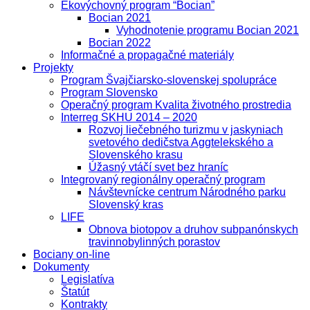
Ekovýchovný program “Bocian”
Bocian 2021
Vyhodnotenie programu Bocian 2021
Bocian 2022
Informačné a propagačné materiály
Projekty
Program Švajčiarsko-slovenskej spolupráce
Program Slovensko
Operačný program Kvalita životného prostredia
Interreg SKHU 2014 – 2020
Rozvoj liečebného turizmu v jaskyniach
svetového dedičstva Aggtelekského a
Slovenského krasu
Úžasný vtáčí svet bez hraníc
Integrovaný regionálny operačný program
Návštevnícke centrum Národného parku
Slovenský kras
LIFE
Obnova biotopov a druhov subpanónskych
travinnobylinných porastov
Bociany on-line
Dokumenty
Legislatíva
Štatút
Kontrakty