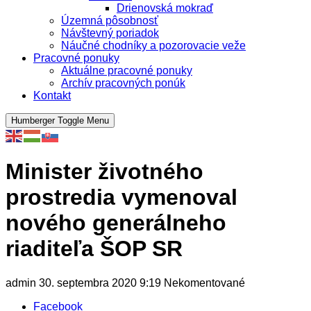
Drienovská mokraď
Územná pôsobnosť
Návštevný poriadok
Náučné chodníky a pozorovacie veže
Pracovné ponuky
Aktuálne pracovné ponuky
Archív pracovných ponúk
Kontakt
Humberger Toggle Menu
Minister životného
prostredia vymenoval
nového generálneho
riaditeľa ŠOP SR
admin
30. septembra 2020
9:19
Nekomentované
Facebook