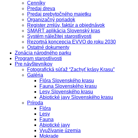
Cenníky
Predaj dreva
Predaj prebytočného majetku
Organizačný poriadok
Register zmlúv, faktúr a objednávok
SMART aplikácia Slovenský kras
Systém náležitej starostlivosti
Rezortná koncepcia EVVO do roku 2030
Ostatné dokumenty
Zonácia národného parku
Program starostlivosti
Pre návštevníkov
Fotografická súťaž “Zachyť krásy Krasu”
Galéria
Flóra Slovenského krasu
Fauna Slovenského krasu
Lesy Slovenského krasu
Abiotické javy Slovenského krasu
Príroda
Flóra
Lesy
Fauna
Abiotické javy
Využívanie územia
Mokrade