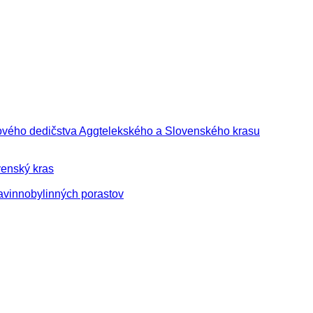
tového dedičstva Aggtelekského a Slovenského krasu
enský kras
avinnobylinných porastov