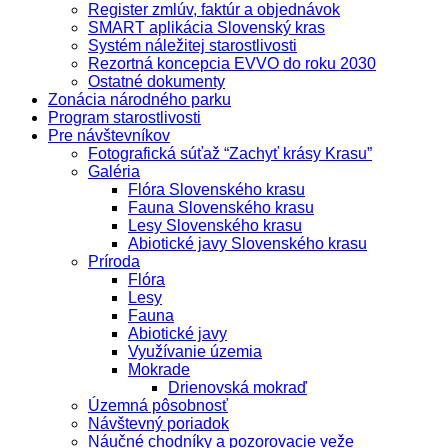
Register zmlúv, faktúr a objednávok
SMART aplikácia Slovenský kras
Systém náležitej starostlivosti
Rezortná koncepcia EVVO do roku 2030
Ostatné dokumenty
Zonácia národného parku
Program starostlivosti
Pre návštevníkov
Fotografická súťaž “Zachyť krásy Krasu”
Galéria
Flóra Slovenského krasu
Fauna Slovenského krasu
Lesy Slovenského krasu
Abiotické javy Slovenského krasu
Príroda
Flóra
Lesy
Fauna
Abiotické javy
Využívanie územia
Mokrade
Drienovská mokraď
Územná pôsobnosť
Návštevný poriadok
Náučné chodníky a pozorovacie veže