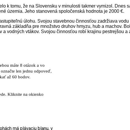
pelo k tomu, že na Slovensku v minulosti takmer vymizol. Dnes 
ené územia. Jeho stanovená spoločenská hodnota je 2000 €.
zastupiteľnú úlohu. Svojou stavebnou činnosťou zadržiava vodu 
ravná základňa pre množstvo druhov hmyzu, hub a machov. Bobr
 vodných vtákov. Svojou činnosťou robí krajinu pestrejšou a atr