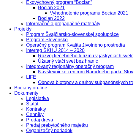
Ekovýchovný program “Bocian”
Bocian 2021
Vyhodnotenie programu Bocian 2021
Bocian 2022
Informačné a propagačné materiály
Projekty
Program Švajčiarsko-slovenskej spolupráce
Program Slovensko
Operačný program Kvalita životného prostredia
Interreg SKHU 2014 – 2020
Rozvoj liečebného turizmu v jaskyniach sve
Úžasný vtáčí svet bez hraníc
Integrovaný regionálny operačný program
Návštevnícke centrum Národného parku Slov
LIFE
Obnova biotopov a druhov subpanónskych tr
Bociany on-line
Dokumenty
Legislatíva
Štatút
Kontrakty
Cenníky
Predaj dreva
Predaj prebytočného majetku
Organizačný poriadok