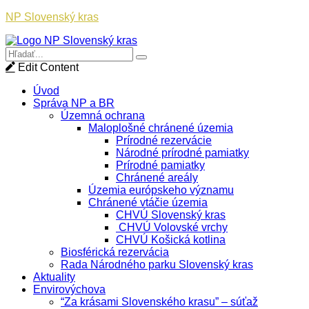
NP Slovenský kras
Edit Content
Úvod
Správa NP a BR
Územná ochrana
Maloplošné chránené územia
Prírodné rezervácie
Národné prírodné pamiatky
Prírodné pamiatky
Chránené areály
Územia európskeho významu
Chránené vtáčie územia
CHVÚ Slovenský kras
CHVÚ Volovské vrchy
CHVÚ Košická kotlina
Biosférická rezervácia
Rada Národného parku Slovenský kras
Aktuality
Envirovýchova
“Za krásami Slovenského krasu” – súťaž