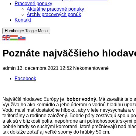
Pracovné ponuky
Aktuálne pracovné ponuky
Archív pracovných ponúk
Kontakt
Humberger Toggle Menu
Poznáte najväčšieho hlodav
admin
13. decembra 2021
12:52
Nekomentované
Facebook
Najväčší hlodavec Európy je
bobor vodný.
Má zavalité telo 
Využíva ho ako kormidlo a jeho úderom o vodnú hladinu upozo
Vodu musí mať dostatočne hlbokú, aby v lete nevysychala a v zi
teritoriálny a rodinne založený. Bobrie páry zostávajú spolu po 
a ak sú v blízkosti polia, nepohrdne ani poľnohospodárskymi plo
bobrie hrady so suchými komorami, ktoré prečnievajú nad hla­
tak dokáže zoťať aj veľké stromy do hrúbky 50 cm.