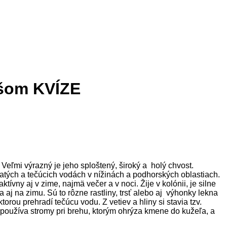
ašom KVÍZE
Veľmi výrazný je jeho sploštený, široký a holý chvost.
atých a tečúcich vodách v nížinách a podhorských oblastiach.
vny aj v zime, najmä večer a v noci. Žije v kolónii, je silne
a aj na zimu. Sú to rôzne rastliny, trsť alebo aj výhonky lekna
orou prehradí tečúcu vodu. Z vetiev a hliny si stavia tzv.
 používa stromy pri brehu, ktorým ohrýza kmene do kužeľa, a