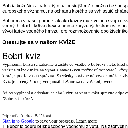
Bobria kožušinka patrí k tým najhustejším, čo možno tiež pris
európskeho významu, na ochranu ktorého sa vyhlasujú chrán
Bobor má v našej prírode tak ako každý iný živočích svoju ne
vodných plôch. Mŕtva drevná hmota zhryzených stromov je pot
vývoj lariev vodného hmyzu, pre rozmnožovanie obojživelníkov a
Otestujte sa v našom KVÍZE