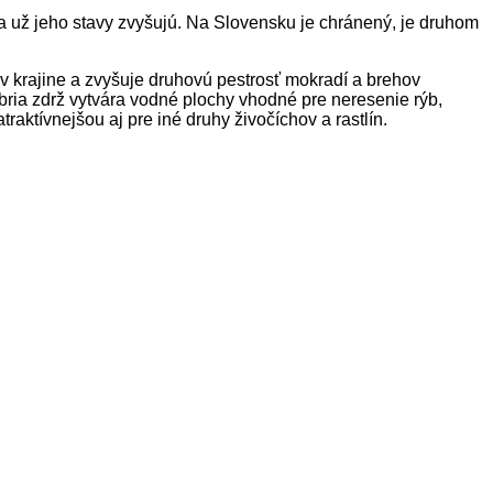
sa už jeho stavy zvyšujú. Na Slovensku je chránený, je druhom
v krajine a zvyšuje druhovú pestrosť mokradí a brehov
ia zdrž vytvára vodné plochy vhodné pre neresenie rýb,
aktívnejšou aj pre iné druhy živočíchov a rastlín.