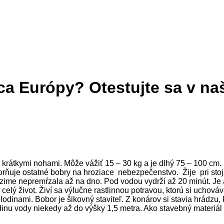
ca Európy? Otestujte sa v n
s krátkymi nohami. Môže vážiť 15 – 30 kg a je dlhý 75 – 100 cm. 
rňuje ostatné bobry na hroziace nebezpečenstvo. Žije pri stoj
me nepremŕzala až na dno. Pod vodou vydrží až 20 minút. Je aktí
celý život. Živí sa výlučne rastlinnou potravou, ktorú si uchováv
dinami. Bobor je šikovný staviteľ. Z konárov si stavia hrádzu, kt
dinu vody niekedy až do výšky 1,5 metra. Ako stavebný materiál