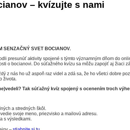
ianov – kvízujte s nami
M SENZAČNÝ SVET BOCIANOV.
li presunúť aktivity spojené s týmto významným dňom do online
ti o bocianovi. Do súťažného kvízu sa môžu zapojiť aj žiaci zá
 Každý z nás ho už aspoň raz videl a zdá sa, že ho všetci dobre
 života.
ne)vedeli?
Tak súťažný kvíz spojený s ocenením troch výh
dných a stredných škôl.
Uvedie svoje meno, priezvisko a mailovú adresu.
a s výsledkami.
ajov –
stiahnite si tu.