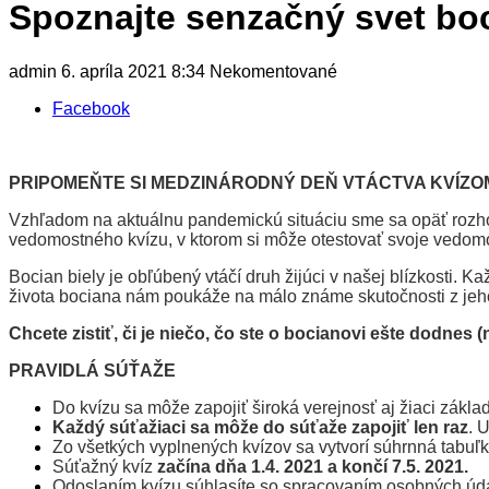
Spoznajte senzačný svet boc
admin
6. apríla 2021
8:34
Nekomentované
Facebook
PRIPOMEŇTE SI
MEDZINÁRODNÝ DEŇ VTÁCTVA KVÍZO
Vzhľadom na aktuálnu pandemickú situáciu sme sa opäť rozhod
vedomostného kvízu, v ktorom si môže otestovať svoje vedomos
Bocian biely je obľúbený vtáčí druh žijúci v našej blízkosti.
života bociana nám poukáže na málo známe skutočnosti z jeho
Chcete zistiť, či je niečo, čo ste o bocianovi ešte dodnes (
PRAVIDLÁ SÚŤAŽE
Do kvízu sa môže zapojiť široká verejnosť aj žiaci zákla
Každý súťažiaci sa môže do súťaže zapojiť len raz
. 
Zo všetkých vyplnených kvízov sa vytvorí súhrnná tabuľk
Súťažný kvíz
začína dňa 1.4. 2021 a končí 7.5. 2021.
Odoslaním kvízu súhlasíte so spracovaním osobných úd