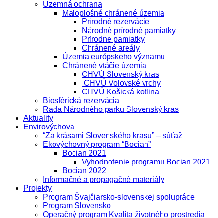
Územná ochrana
Maloplošné chránené územia
Prírodné rezervácie
Národné prírodné pamiatky
Prírodné pamiatky
Chránené areály
Územia európskeho významu
Chránené vtáčie územia
CHVÚ Slovenský kras
CHVÚ Volovské vrchy
CHVÚ Košická kotlina
Biosférická rezervácia
Rada Národného parku Slovenský kras
Aktuality
Envirovýchova
“Za krásami Slovenského krasu” – súťaž
Ekovýchovný program “Bocian”
Bocian 2021
Vyhodnotenie programu Bocian 2021
Bocian 2022
Informačné a propagačné materiály
Projekty
Program Švajčiarsko-slovenskej spolupráce
Program Slovensko
Operačný program Kvalita životného prostredia