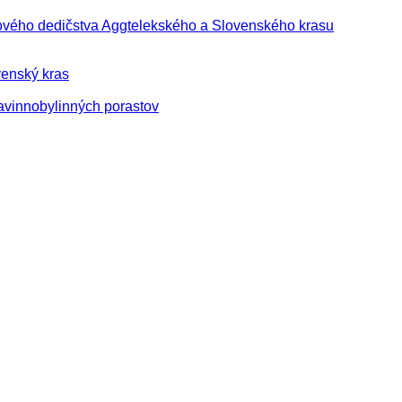
tového dedičstva Aggtelekského a Slovenského krasu
enský kras
avinnobylinných porastov