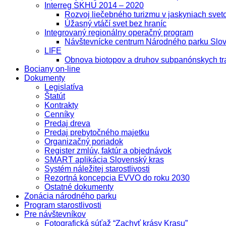
Interreg SKHU 2014 – 2020
Rozvoj liečebného turizmu v jaskyniach sve
Úžasný vtáčí svet bez hraníc
Integrovaný regionálny operačný program
Návštevnícke centrum Národného parku Slov
LIFE
Obnova biotopov a druhov subpanónskych tr
Bociany on-line
Dokumenty
Legislatíva
Štatút
Kontrakty
Cenníky
Predaj dreva
Predaj prebytočného majetku
Organizačný poriadok
Register zmlúv, faktúr a objednávok
SMART aplikácia Slovenský kras
Systém náležitej starostlivosti
Rezortná koncepcia EVVO do roku 2030
Ostatné dokumenty
Zonácia národného parku
Program starostlivosti
Pre návštevníkov
Fotografická súťaž “Zachyť krásy Krasu”