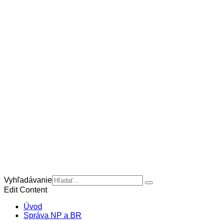
Vyhľadávanie
Edit Content
Úvod
Správa NP a BR