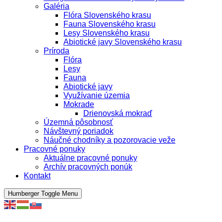
Galéria
Flóra Slovenského krasu
Fauna Slovenského krasu
Lesy Slovenského krasu
Abiotické javy Slovenského krasu
Príroda
Flóra
Lesy
Fauna
Abiotické javy
Využívanie územia
Mokrade
Drienovská mokraď
Územná pôsobnosť
Návštevný poriadok
Náučné chodníky a pozorovacie veže
Pracovné ponuky
Aktuálne pracovné ponuky
Archív pracovných ponúk
Kontakt
Humberger Toggle Menu