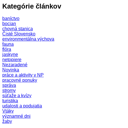
Kategórie článkov
baníctvo
bocian
chovná stanica
Čisté Slovensko
environmentálna výchova
fauna
flóra
jaskyne
netopiere
Nezaradené
Novinka
práce a aktivity v NP
pracovné ponuky
správa
stromy
súťaže a kvízy
turistika
udalosti a podujatia
Vtáky
významné dni
žaby