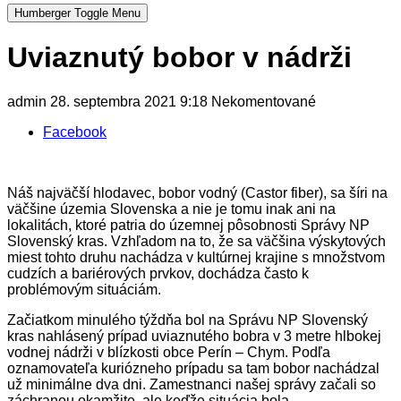
Humberger Toggle Menu
Uviaznutý bobor v nádrži
admin
28. septembra 2021
9:18
Nekomentované
Facebook
Náš najväčší hlodavec, bobor vodný (Castor fiber), sa šíri na
väčšine územia Slovenska a nie je tomu inak ani na
lokalitách, ktoré patria do územnej pôsobnosti Správy NP
Slovenský kras. Vzhľadom na to, že sa väčšina výskytových
miest tohto druhu nachádza v kultúrnej krajine s množstvom
cudzích a bariérových prvkov, dochádza často k
problémovým situáciám.
Začiatkom minulého týždňa bol na Správu NP Slovenský
kras nahlásený prípad uviaznutého bobra v 3 metre hlbokej
vodnej nádrži v blízkosti obce Perín – Chym. Podľa
oznamovateľa kuriózneho prípadu sa tam bobor nachádzal
už minimálne dva dni. Zamestnanci našej správy začali so
záchranou okamžite, ale keďže situácia bola