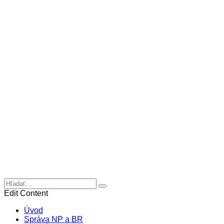
Edit Content
Úvod
Správa NP a BR