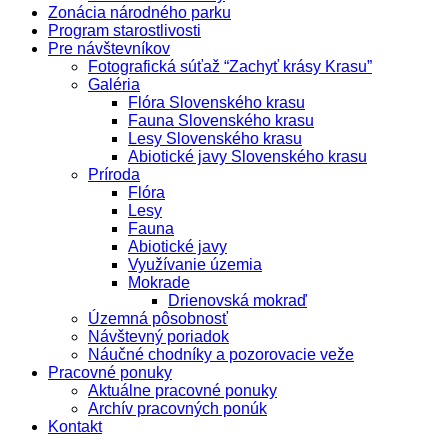
Zonácia národného parku
Program starostlivosti
Pre návštevníkov
Fotografická súťaž “Zachyť krásy Krasu”
Galéria
Flóra Slovenského krasu
Fauna Slovenského krasu
Lesy Slovenského krasu
Abiotické javy Slovenského krasu
Príroda
Flóra
Lesy
Fauna
Abiotické javy
Využívanie územia
Mokrade
Drienovská mokraď
Územná pôsobnosť
Návštevný poriadok
Náučné chodníky a pozorovacie veže
Pracovné ponuky
Aktuálne pracovné ponuky
Archív pracovných ponúk
Kontakt