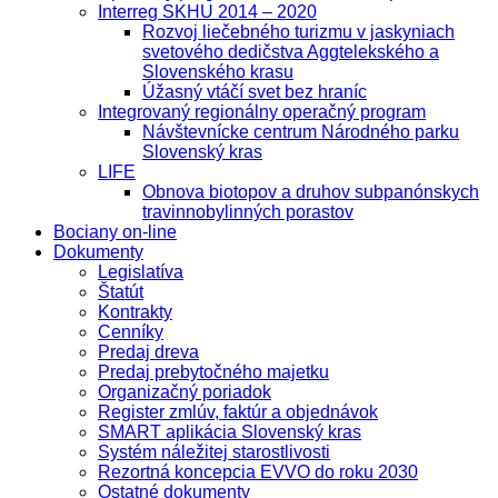
Interreg SKHU 2014 – 2020
Rozvoj liečebného turizmu v jaskyniach
svetového dedičstva Aggtelekského a
Slovenského krasu
Úžasný vtáčí svet bez hraníc
Integrovaný regionálny operačný program
Návštevnícke centrum Národného parku
Slovenský kras
LIFE
Obnova biotopov a druhov subpanónskych
travinnobylinných porastov
Bociany on-line
Dokumenty
Legislatíva
Štatút
Kontrakty
Cenníky
Predaj dreva
Predaj prebytočného majetku
Organizačný poriadok
Register zmlúv, faktúr a objednávok
SMART aplikácia Slovenský kras
Systém náležitej starostlivosti
Rezortná koncepcia EVVO do roku 2030
Ostatné dokumenty