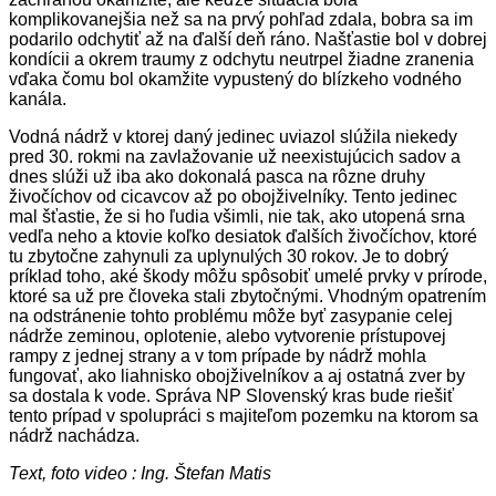
komplikovanejšia než sa na prvý pohľad zdala, bobra sa im
podarilo odchytiť až na ďalší deň ráno. Našťastie bol v dobrej
kondícii a okrem traumy z odchytu neutrpel žiadne zranenia
vďaka čomu bol okamžite vypustený do blízkeho vodného
kanála.
Vodná nádrž v ktorej daný jedinec uviazol slúžila niekedy
pred 30. rokmi na zavlažovanie už neexistujúcich sadov a
dnes slúži už iba ako dokonalá pasca na rôzne druhy
živočíchov od cicavcov až po obojživelníky. Tento jedinec
mal šťastie, že si ho ľudia všimli, nie tak, ako utopená srna
vedľa neho a ktovie koľko desiatok ďalších živočíchov, ktoré
tu zbytočne zahynuli za uplynulých 30 rokov. Je to dobrý
príklad toho, aké škody môžu spôsobiť umelé prvky v prírode,
ktoré sa už pre človeka stali zbytočnými. Vhodným opatrením
na odstránenie tohto problému môže byť zasypanie celej
nádrže zeminou, oplotenie, alebo vytvorenie prístupovej
rampy z jednej strany a v tom prípade by nádrž mohla
fungovať, ako liahnisko obojživelníkov a aj ostatná zver by
sa dostala k vode. Správa NP Slovenský kras bude riešiť
tento prípad v spolupráci s majiteľom pozemku na ktorom sa
nádrž nachádza.
Text, foto video : Ing. Štefan Matis