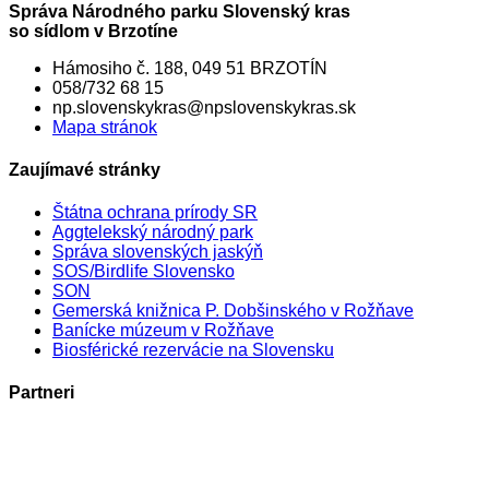
Správa Národného parku Slovenský kras
so sídlom v Brzotíne
Hámosiho č. 188, 049 51 BRZOTÍN
058/732 68 15
np.slovenskykras@npslovenskykras.sk
Mapa stránok
Zaujímavé stránky
Štátna ochrana prírody SR
Aggtelekský národný park
Správa slovenských jaskýň
SOS/Birdlife Slovensko
SON
Gemerská knižnica P. Dobšinského v Rožňave
Banícke múzeum v Rožňave
Biosférické rezervácie na Slovensku
Partneri