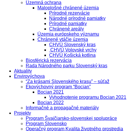
Územná ochrana
Maloplošné chránené územia
Prírodné rezervácie
Národné prírodné pamiatky
Prírodné pamiatky
Chránené areály
Územia európskeho významu
Chránené vtáčie územia
CHVÚ Slovenský kras
CHVÚ Volovské vrchy
CHVÚ Košická kotlina
Biosférická rezervácia
Rada Národného parku Slovenský kras
Aktuality
Envirovýchova
“Za krásami Slovenského krasu” – súťaž
Ekovýchovný program “Bocian”
Bocian 2021
Vyhodnotenie programu Bocian 2021
Bocian 2022
Informačné a propagačné materiály
Projekty
Program Švajčiarsko-slovenskej spolupráce
Program Slovensko
Operačný program Kvalita životného prostredia